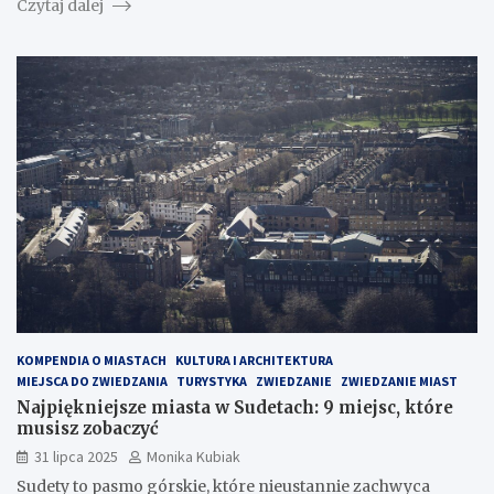
Czytaj dalej
KOMPENDIA O MIASTACH
KULTURA I ARCHITEKTURA
MIEJSCA DO ZWIEDZANIA
TURYSTYKA
ZWIEDZANIE
ZWIEDZANIE MIAST
Najpiękniejsze miasta w Sudetach: 9 miejsc, które
musisz zobaczyć
31 lipca 2025
Monika Kubiak
Sudety to pasmo górskie, które nieustannie zachwyca