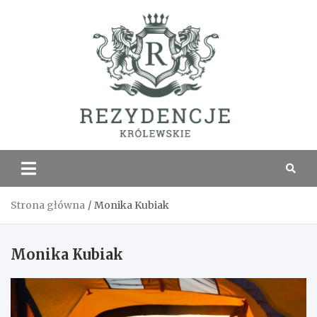
Skip
to
content
Rezyde
Królew
Strona główna
Monika Kubiak
Monika Kubiak