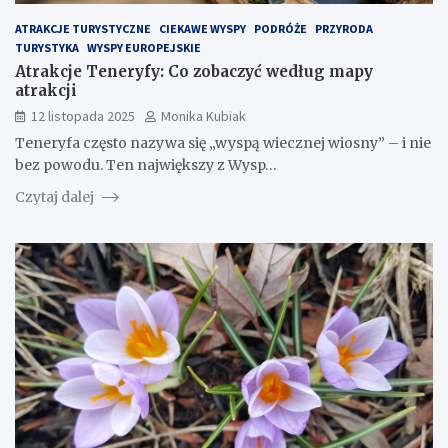
ATRAKCJE TURYSTYCZNE
CIEKAWE WYSPY
PODRÓŻE
PRZYRODA
TURYSTYKA
WYSPY EUROPEJSKIE
Atrakcje Teneryfy: Co zobaczyć według mapy
atrakcji
12 listopada 2025
Monika Kubiak
Teneryfa często nazywa się „wyspą wiecznej wiosny” – i nie
bez powodu. Ten największy z Wysp…
Czytaj dalej