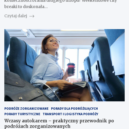
konieczności brania długiego urlopu? Weekendowe city
breaki to doskonała…
Czytaj dalej
PODRÓŻE ZORGANIZOWANE
PORADY DLA PODRÓŻUJĄCYCH
PORADY TURYSTYCZNE
TRANSPORT I LOGISTYKA PODRÓŻY
Wczasy autokarem – praktyczny przewodnik po
podróżach zorganizowanych