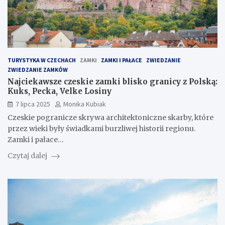
TURYSTYKA W CZECHACH
ZAMKI
ZAMKI I PAŁACE
ZWIEDZANIE
ZWIEDZANIE ZAMKÓW
Najciekawsze czeskie zamki blisko granicy z Polską:
Kuks, Pecka, Velke Losiny
7 lipca 2025
Monika Kubiak
Czeskie pogranicze skrywa architektoniczne skarby, które
przez wieki były świadkami burzliwej historii regionu.
Zamki i pałace…
Czytaj dalej