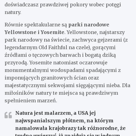
doświadczasz prawdziwej pokory wobec potęgi
natury.
Równie spektakularne są
parki narodowe
Yellowstone i Yosemite
. Yellowstone, najstarszy
park narodowy na świecie, zachwyca gejzerami (z
legendarnym Old Faithful na czele), gorącymi
źródłami o tęczowych barwach i bogatą dziką
przyrodą. Yosemite natomiast oczarowuje
monumentalnymi wodospadami spadającymi z
imponujących granitowych ścian oraz
majestatycznymi sekwojami sięgającymi nieba. Dla
miłośników natury te miejsca są prawdziwym
spełnieniem marzeń.
Natura jest malarzem, a USA jej
najwspanialszym płótnem, na którym
namalowała krajobrazy tak różnorodne, że
trudno uwierzyć, iż znajdują się w jednym