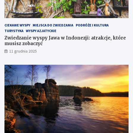
e
H
e
l
CIEKAWE WYSPY
MIEJSCA DO ZWIEDZANIA
PODRÓŻE I KULTURA
s
TURYSTYKA
WYSPY AZJATYCKIE
k
Zwiedzanie wyspy Jawa w Indonezji: atrakcje, które
i
musisz zobaczyć
m
?
11 grudnia 2025