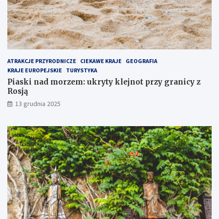
n
n
i
i
e
c
j
y
s
z
z
R
e
o
ATRAKCJE PRZYRODNICZE
CIEKAWE KRAJE
GEOGRAFIA
m
s
KRAJE EUROPEJSKIE
TURYSTYKA
i
j
Piaski nad morzem: ukryty klejnot przy granicy z
e
ą
Rosją
j
13 grudnia 2025
s
c
e
n
a
P
ó
ł
w
y
s
p
i