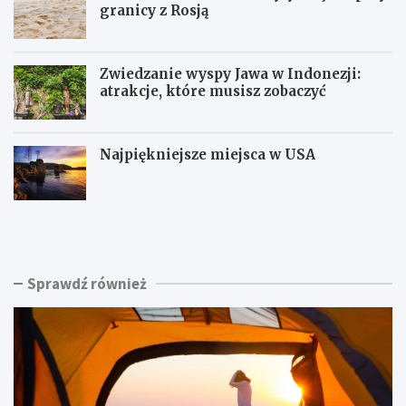
granicy z Rosją
Zwiedzanie wyspy Jawa w Indonezji:
atrakcje, które musisz zobaczyć
Najpiękniejsze miejsca w USA
K
P
e
i
m
a
p
s
i
k
Sprawdź również
n
i
g
n
C
a
h
d
a
m
ł
o
u
r
p
z