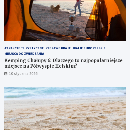
y
e
6
m
:
:
D
u
l
k
a
r
c
y
z
t
ATRAKCJE TURYSTYCZNE
CIEKAWE KRAJE
KRAJE EUROPEJSKIE
e
y
MIEJSCA DO ZWIEDZANIA
g
k
o
l
Kemping Chałupy 6: Dlaczego to najpopularniejsze
t
e
miejsce na Półwyspie Helskim?
o
j
10 stycznia 2026
n
n
a
o
j
t
p
p
o
r
p
z
u
y
l
g
a
r
r
a