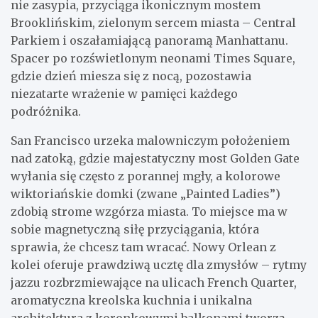
nie zasypia, przyciąga ikonicznym mostem
Brooklińskim, zielonym sercem miasta – Central
Parkiem i oszałamiającą panoramą Manhattanu.
Spacer po rozświetlonym neonami Times Square,
gdzie dzień miesza się z nocą, pozostawia
niezatarte wrażenie w pamięci każdego
podróżnika.
San Francisco urzeka malowniczym położeniem
nad zatoką, gdzie majestatyczny most Golden Gate
wyłania się często z porannej mgły, a kolorowe
wiktoriańskie domki (zwane „Painted Ladies”)
zdobią strome wzgórza miasta. To miejsce ma w
sobie magnetyczną siłę przyciągania, która
sprawia, że chcesz tam wracać. Nowy Orlean z
kolei oferuje prawdziwą ucztę dla zmysłów – rytmy
jazzu rozbrzmiewające na ulicach French Quarter,
aromatyczna kreolska kuchnia i unikalna
architektura z koronkowymi balkonami tworzą