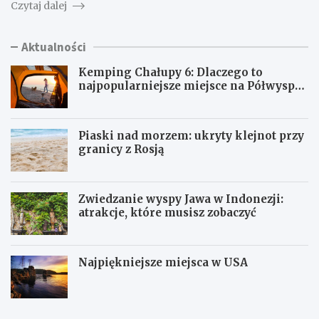
Czytaj dalej
Aktualności
Kemping Chałupy 6: Dlaczego to
najpopularniejsze miejsce na Półwyspie
Helskim?
Piaski nad morzem: ukryty klejnot przy
granicy z Rosją
Zwiedzanie wyspy Jawa w Indonezji:
atrakcje, które musisz zobaczyć
Najpiękniejsze miejsca w USA
K
P
e
i