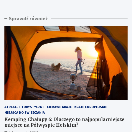
m
a
p
s
i
k
Sprawdź również
n
i
g
n
C
a
h
d
a
m
ł
o
u
r
p
z
y
e
6
m
:
:
D
u
l
k
a
r
c
y
z
t
ATRAKCJE TURYSTYCZNE
CIEKAWE KRAJE
KRAJE EUROPEJSKIE
e
y
MIEJSCA DO ZWIEDZANIA
g
k
o
l
Kemping Chałupy 6: Dlaczego to najpopularniejsze
t
e
miejsce na Półwyspie Helskim?
o
j