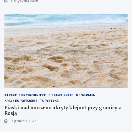
10 stycznia 2026
n
n
a
o
j
t
p
p
o
r
p
z
u
y
l
g
a
r
r
a
n
n
i
i
e
c
j
y
s
z
z
R
e
o
ATRAKCJE PRZYRODNICZE
CIEKAWE KRAJE
GEOGRAFIA
m
s
KRAJE EUROPEJSKIE
TURYSTYKA
i
j
Piaski nad morzem: ukryty klejnot przy granicy z
e
ą
Rosją
j
13 grudnia 2025
s
c