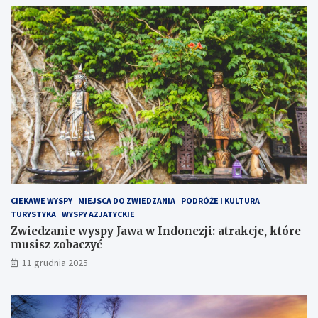
e
n
a
P
ó
ł
w
y
s
p
i
e
H
e
l
CIEKAWE WYSPY
MIEJSCA DO ZWIEDZANIA
PODRÓŻE I KULTURA
s
TURYSTYKA
WYSPY AZJATYCKIE
k
Zwiedzanie wyspy Jawa w Indonezji: atrakcje, które
i
musisz zobaczyć
m
?
11 grudnia 2025