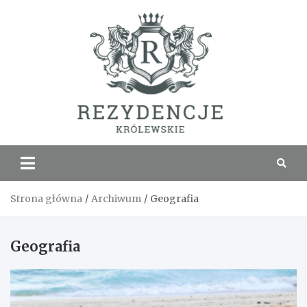
Skip
to
content
Rezyde
Królew
Strona główna
Archiwum
Geografia
Geografia