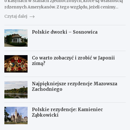
o kasynach w Stanach Zjednoczonych, które są własnością
l
k
rdzennych Amerykanów. Z tego względu, jeżeli cenimy…
i
i
s
z
Czytaj dalej
k
c
o
z
Polskie dworki – Sosnowica
g
a
r
s
a
ó
n
w
i
R
Co warto zobaczyć i zrobić w Japonii
c
z
zimą?
y
e
z
c
P
z
o
p
Najpiękniejsze rezydencje Mazowsza
l
o
Zachodniego
s
s
k
p
ą
o
:
l
Polskie rezydencje: Kamieniec
K
i
Ząbkowicki
u
t
k
e