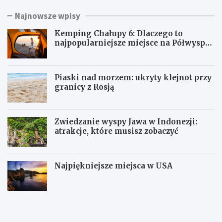
s
j
,
O
Najnowsze wpisy
P
b
e
o
Kemping Chałupy 6: Dlaczego to
c
j
najpopularniejsze miejsce na Półwyspie
k
g
Helskim?
a
a
,
N
Piaski nad morzem: ukryty klejnot przy
V
a
granicy z Rosją
e
r
l
o
k
d
e
ó
Zwiedzanie wyspy Jawa w Indonezji:
L
w
atrakcje, które musisz zobaczyć
o
s
i
n
Najpiękniejsze miejsca w USA
y
K
P
e
i
m
a
p
s