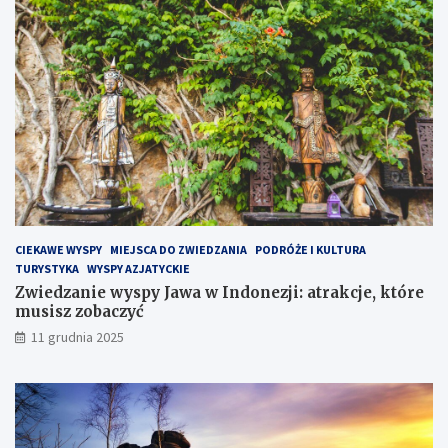
a
P
ó
ł
w
y
s
p
i
e
H
e
l
CIEKAWE WYSPY
MIEJSCA DO ZWIEDZANIA
PODRÓŻE I KULTURA
s
TURYSTYKA
WYSPY AZJATYCKIE
k
Zwiedzanie wyspy Jawa w Indonezji: atrakcje, które
i
musisz zobaczyć
m
?
11 grudnia 2025