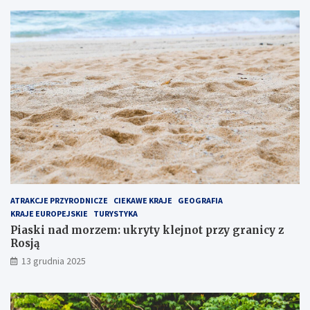
j
t
p
p
o
r
p
z
u
y
l
g
a
r
r
a
n
n
i
i
e
c
j
y
s
z
z
R
e
o
ATRAKCJE PRZYRODNICZE
CIEKAWE KRAJE
GEOGRAFIA
m
s
KRAJE EUROPEJSKIE
TURYSTYKA
i
j
Piaski nad morzem: ukryty klejnot przy granicy z
e
ą
Rosją
j
13 grudnia 2025
s
c
e
n