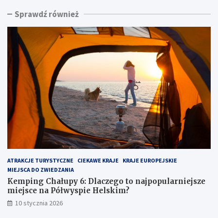
i
k
Sprawdź również
n
i
g
n
C
a
h
d
a
m
ł
o
u
r
p
z
y
e
6
m
:
:
D
u
l
k
a
r
c
y
z
t
ATRAKCJE TURYSTYCZNE
CIEKAWE KRAJE
KRAJE EUROPEJSKIE
e
y
MIEJSCA DO ZWIEDZANIA
g
k
o
l
Kemping Chałupy 6: Dlaczego to najpopularniejsze
t
e
miejsce na Półwyspie Helskim?
o
j
10 stycznia 2026
n
n
a
o