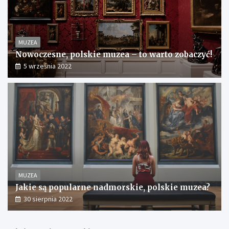
MUZEA
Nowoczesne, polskie muzea – to warto zobaczyć!
5 września 2022
MUZEA
Jakie są popularne nadmorskie, polskie muzea?
30 sierpnia 2022
N
N
W