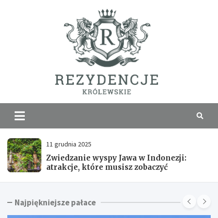
Skip
to
content
Rezyde
Królew
11 grudnia 2025
Zwiedzanie wyspy Jawa w Indonezji:
atrakcje, które musisz zobaczyć
Najpiękniejsze pałace