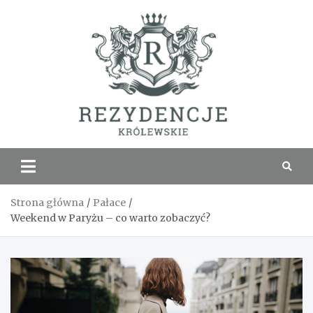
Skip
to
content
Rezyde
Królew
Strona główna
Pałace
Weekend w Paryżu – co warto zobaczyć?