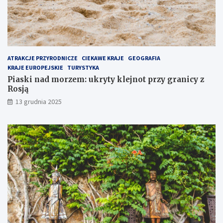
i
i
e
c
j
y
s
z
z
R
e
o
ATRAKCJE PRZYRODNICZE
CIEKAWE KRAJE
GEOGRAFIA
m
s
KRAJE EUROPEJSKIE
TURYSTYKA
i
j
Piaski nad morzem: ukryty klejnot przy granicy z
e
ą
Rosją
j
13 grudnia 2025
s
c
e
n
a
P
ó
ł
w
y
s
p
i