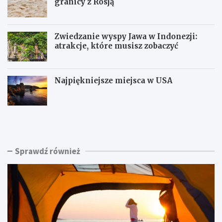
granicy z Rosją
Zwiedzanie wyspy Jawa w Indonezji:
atrakcje, które musisz zobaczyć
Najpiękniejsze miejsca w USA
K
P
e
i
m
a
p
s
i
k
Sprawdź również
n
i
g
n
C
a
h
d
a
m
ł
o
u
r
p
z