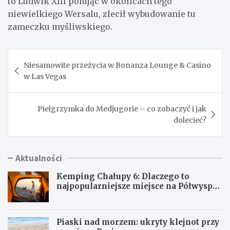
to Ludwik XIII polując w okolicach tego
niewielkiego Wersalu, zlecił wybudowanie tu
zameczku myśliwskiego.
Nawigacja
Niesamowite przeżycia w Bonanza Lounge & Casino
wpisu
w Las Vegas
Pielgrzymka do Medjugorie – co zobaczyć i jak
dolecieć?
Aktualności
Kemping Chałupy 6: Dlaczego to
najpopularniejsze miejsce na Półwyspie
Helskim?
Piaski nad morzem: ukryty klejnot przy