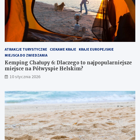
y
e
6
m
:
:
D
u
l
k
a
r
c
y
z
t
ATRAKCJE TURYSTYCZNE
CIEKAWE KRAJE
KRAJE EUROPEJSKIE
e
y
MIEJSCA DO ZWIEDZANIA
g
k
o
l
Kemping Chałupy 6: Dlaczego to najpopularniejsze
t
e
miejsce na Półwyspie Helskim?
o
j
10 stycznia 2026
n
n
a
o
j
t
p
p
o
r
p
z
u
y
l
g
a
r
r
a
n
n