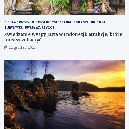
e
H
e
l
CIEKAWE WYSPY
MIEJSCA DO ZWIEDZANIA
PODRÓŻE I KULTURA
s
TURYSTYKA
WYSPY AZJATYCKIE
k
Zwiedzanie wyspy Jawa w Indonezji: atrakcje, które
i
musisz zobaczyć
m
?
11 grudnia 2025