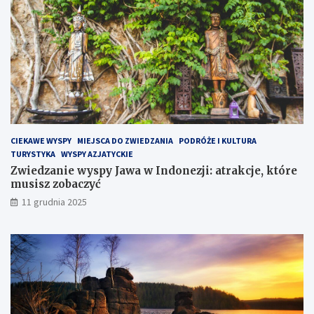
ł
w
y
s
p
i
e
H
e
l
CIEKAWE WYSPY
MIEJSCA DO ZWIEDZANIA
PODRÓŻE I KULTURA
s
TURYSTYKA
WYSPY AZJATYCKIE
k
Zwiedzanie wyspy Jawa w Indonezji: atrakcje, które
i
musisz zobaczyć
m
?
11 grudnia 2025