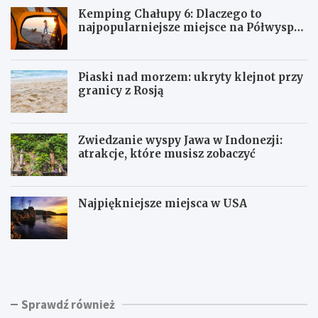
Kemping Chałupy 6: Dlaczego to
najpopularniejsze miejsce na Półwyspie
Helskim?
Piaski nad morzem: ukryty klejnot przy
granicy z Rosją
Zwiedzanie wyspy Jawa w Indonezji:
atrakcje, które musisz zobaczyć
Najpiękniejsze miejsca w USA
K
P
e
i
m
a
p
s
i
k
Sprawdź również
n
i