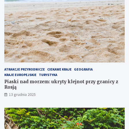
o
r
p
z
u
y
l
g
a
r
r
a
n
n
i
i
e
c
j
y
s
z
z
R
e
o
ATRAKCJE PRZYRODNICZE
CIEKAWE KRAJE
GEOGRAFIA
m
s
KRAJE EUROPEJSKIE
TURYSTYKA
i
j
Piaski nad morzem: ukryty klejnot przy granicy z
e
ą
Rosją
j
13 grudnia 2025
s
c
e
n
a
P
ó