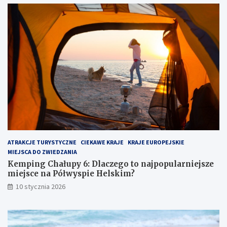
g
n
C
a
h
d
a
m
ł
o
u
r
p
z
y
e
6
m
:
:
D
u
l
k
a
r
c
y
z
t
ATRAKCJE TURYSTYCZNE
CIEKAWE KRAJE
KRAJE EUROPEJSKIE
e
y
MIEJSCA DO ZWIEDZANIA
g
k
o
l
Kemping Chałupy 6: Dlaczego to najpopularniejsze
t
e
miejsce na Półwyspie Helskim?
o
j
10 stycznia 2026
n
n
a
o
j
t
p
p