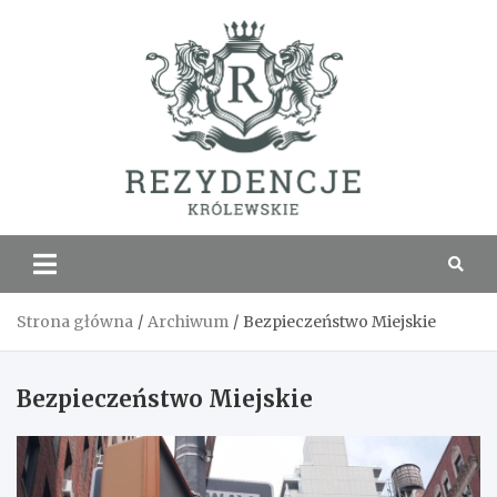
Skip
to
content
Rezyde
Królew
Strona główna
Archiwum
Bezpieczeństwo Miejskie
Bezpieczeństwo Miejskie