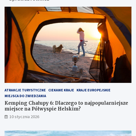
g
n
C
a
h
d
a
m
ł
o
u
r
p
z
y
e
6
m
:
:
D
u
l
k
a
r
c
y
z
t
ATRAKCJE TURYSTYCZNE
CIEKAWE KRAJE
KRAJE EUROPEJSKIE
e
y
MIEJSCA DO ZWIEDZANIA
g
k
o
l
Kemping Chałupy 6: Dlaczego to najpopularniejsze
t
e
miejsce na Półwyspie Helskim?
o
j
10 stycznia 2026
n
n
a
o
j
t