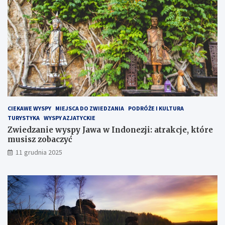
ó
ł
w
y
s
p
i
e
H
e
l
CIEKAWE WYSPY
MIEJSCA DO ZWIEDZANIA
PODRÓŻE I KULTURA
s
TURYSTYKA
WYSPY AZJATYCKIE
k
Zwiedzanie wyspy Jawa w Indonezji: atrakcje, które
i
musisz zobaczyć
m
?
11 grudnia 2025