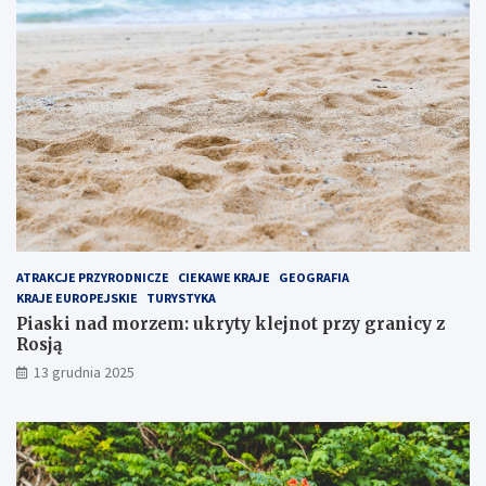
p
p
o
r
p
z
u
y
l
g
a
r
r
a
n
n
i
i
e
c
j
y
s
z
z
R
e
o
ATRAKCJE PRZYRODNICZE
CIEKAWE KRAJE
GEOGRAFIA
m
s
KRAJE EUROPEJSKIE
TURYSTYKA
i
j
Piaski nad morzem: ukryty klejnot przy granicy z
e
ą
Rosją
j
13 grudnia 2025
s
c
e
n
a
P