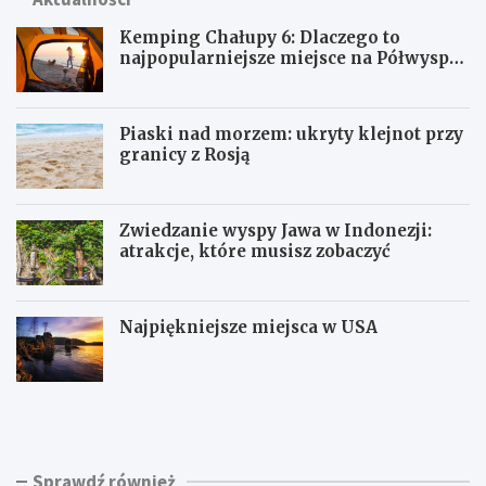
Kemping Chałupy 6: Dlaczego to
najpopularniejsze miejsce na Półwyspie
Helskim?
Piaski nad morzem: ukryty klejnot przy
granicy z Rosją
Zwiedzanie wyspy Jawa w Indonezji:
atrakcje, które musisz zobaczyć
Najpiękniejsze miejsca w USA
K
P
e
i
m
a
p
s
i
k
Sprawdź również
n
i