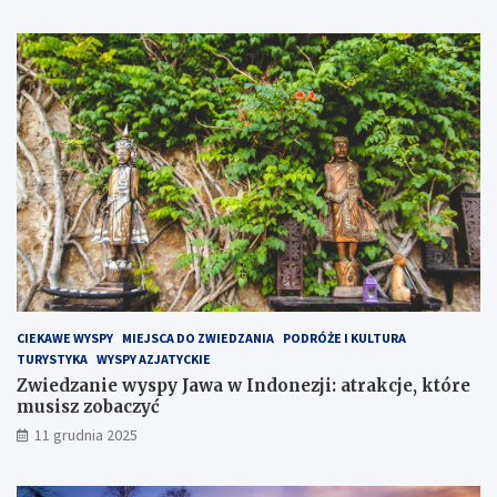
c
e
n
a
P
ó
ł
w
y
s
p
i
e
H
e
l
CIEKAWE WYSPY
MIEJSCA DO ZWIEDZANIA
PODRÓŻE I KULTURA
s
TURYSTYKA
WYSPY AZJATYCKIE
k
Zwiedzanie wyspy Jawa w Indonezji: atrakcje, które
i
musisz zobaczyć
m
?
11 grudnia 2025