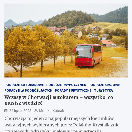
PODRÓŻE AUTOKAROWE
PODRÓŻE I WYPOCZYNEK
PODRÓŻE KRAJOWE
PORADY DLA PODRÓŻUJĄCYCH
PORADY TURYSTYCZNE
TURYSTYKA
Wczasy w Chorwacji autokarem – wszystko, co
musisz wiedzieć
24 lipca 2025
Monika Kubiak
Chorwacja to jeden z najpopularniejszych kierunków
wakacyjnych wybieranych przez Polaków. Krystalicznie
czyste wody Adriatyku, malownicze miasteczka,…