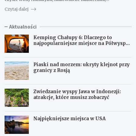
Czytaj dalej
Aktualności
Kemping Chałupy 6: Dlaczego to
najpopularniejsze miejsce na Półwyspie
Helskim?
Piaski nad morzem: ukryty klejnot przy
granicy z Rosją
Zwiedzanie wyspy Jawa w Indonezji:
atrakcje, które musisz zobaczyć
Najpiękniejsze miejsca w USA
K
P