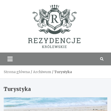
Skip
to
content
Rezyde
Królew
Strona główna
Archiwum
Turystyka
Turystyka