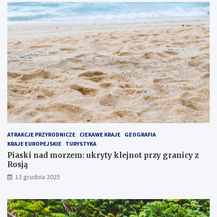
j
t
p
p
o
r
p
z
u
y
l
g
a
r
r
a
n
n
i
i
e
c
j
y
s
z
z
R
e
o
ATRAKCJE PRZYRODNICZE
CIEKAWE KRAJE
GEOGRAFIA
m
s
KRAJE EUROPEJSKIE
TURYSTYKA
i
j
Piaski nad morzem: ukryty klejnot przy granicy z
e
ą
Rosją
j
13 grudnia 2025
s
c
e
n
a