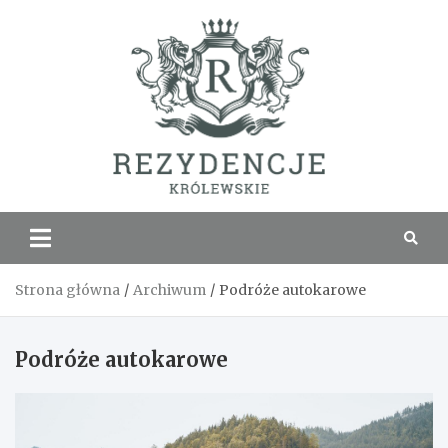
Skip
to
content
Rezyde
Królew
Strona główna
Archiwum
Podróże autokarowe
Podróże autokarowe