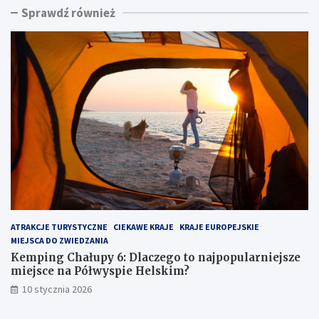
Sprawdź również
n
i
g
n
C
a
h
d
a
m
ł
o
u
r
p
z
y
e
6
m
:
:
D
u
l
k
a
r
c
y
z
t
ATRAKCJE TURYSTYCZNE
CIEKAWE KRAJE
KRAJE EUROPEJSKIE
e
y
MIEJSCA DO ZWIEDZANIA
g
k
o
l
Kemping Chałupy 6: Dlaczego to najpopularniejsze
t
e
miejsce na Półwyspie Helskim?
o
j
10 stycznia 2026
n
n
a
o