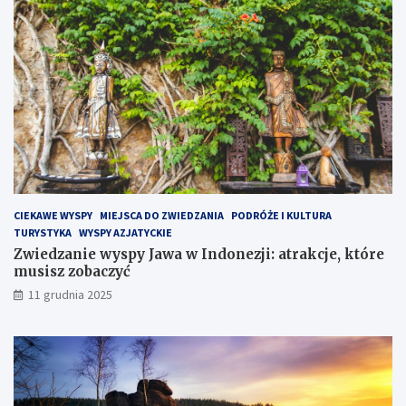
P
ó
ł
w
y
s
p
i
e
H
e
l
CIEKAWE WYSPY
MIEJSCA DO ZWIEDZANIA
PODRÓŻE I KULTURA
s
TURYSTYKA
WYSPY AZJATYCKIE
k
Zwiedzanie wyspy Jawa w Indonezji: atrakcje, które
i
musisz zobaczyć
m
?
11 grudnia 2025