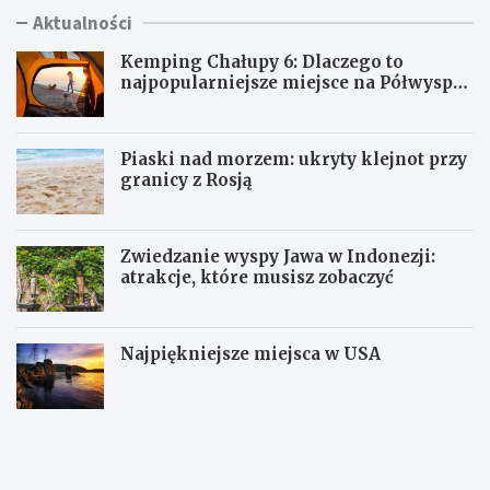
Aktualności
Kemping Chałupy 6: Dlaczego to
najpopularniejsze miejsce na Półwyspie
Helskim?
Piaski nad morzem: ukryty klejnot przy
granicy z Rosją
Zwiedzanie wyspy Jawa w Indonezji:
atrakcje, które musisz zobaczyć
Najpiękniejsze miejsca w USA
K
P
e
i
m
a
p
s
i
k