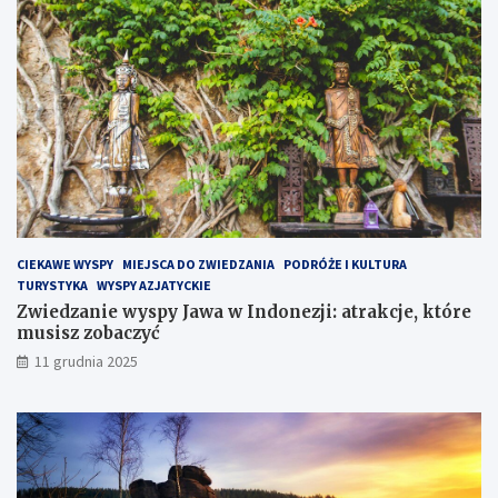
P
ó
ł
w
y
s
p
i
e
H
e
l
CIEKAWE WYSPY
MIEJSCA DO ZWIEDZANIA
PODRÓŻE I KULTURA
s
TURYSTYKA
WYSPY AZJATYCKIE
k
Zwiedzanie wyspy Jawa w Indonezji: atrakcje, które
i
musisz zobaczyć
m
?
11 grudnia 2025