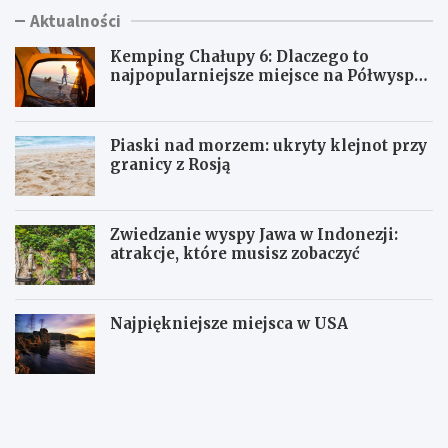
Aktualności
Kemping Chałupy 6: Dlaczego to
najpopularniejsze miejsce na Półwyspie
Helskim?
Piaski nad morzem: ukryty klejnot przy
granicy z Rosją
Zwiedzanie wyspy Jawa w Indonezji:
atrakcje, które musisz zobaczyć
Najpiękniejsze miejsca w USA
K
P
e
i
m
a
p
s
i
k