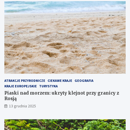
j
t
p
p
o
r
p
z
u
y
l
g
a
r
r
a
n
n
i
i
e
c
j
y
s
z
z
R
e
o
ATRAKCJE PRZYRODNICZE
CIEKAWE KRAJE
GEOGRAFIA
m
s
KRAJE EUROPEJSKIE
TURYSTYKA
i
j
Piaski nad morzem: ukryty klejnot przy granicy z
e
ą
Rosją
j
13 grudnia 2025
s
c
e
n
a