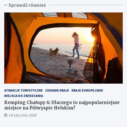
Sprawdź również
n
i
g
n
C
a
h
d
a
m
ł
o
u
r
p
z
y
e
6
m
:
:
D
u
l
k
a
r
c
y
z
t
ATRAKCJE TURYSTYCZNE
CIEKAWE KRAJE
KRAJE EUROPEJSKIE
e
y
MIEJSCA DO ZWIEDZANIA
g
k
o
l
Kemping Chałupy 6: Dlaczego to najpopularniejsze
t
e
miejsce na Półwyspie Helskim?
o
j
10 stycznia 2026
n
n
a
o