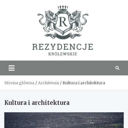
Skip
to
content
Rezyde
Królew
Strona główna
Archiwum
Kultura i architektura
Kultura i architektura