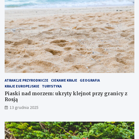
p
p
o
r
p
z
u
y
l
g
a
r
r
a
n
n
i
i
e
c
j
y
s
z
z
R
e
o
ATRAKCJE PRZYRODNICZE
CIEKAWE KRAJE
GEOGRAFIA
m
s
KRAJE EUROPEJSKIE
TURYSTYKA
i
j
Piaski nad morzem: ukryty klejnot przy granicy z
e
ą
Rosją
j
13 grudnia 2025
s
c
e
n
a
P