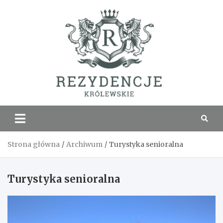
Skip
to
content
Rezyde
Królew
Strona główna
Archiwum
Turystyka senioralna
Turystyka senioralna