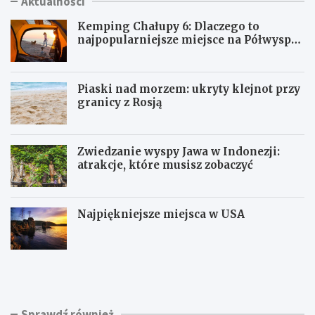
Aktualności
Kemping Chałupy 6: Dlaczego to
najpopularniejsze miejsce na Półwyspie
Helskim?
Piaski nad morzem: ukryty klejnot przy
granicy z Rosją
Zwiedzanie wyspy Jawa w Indonezji:
atrakcje, które musisz zobaczyć
Najpiękniejsze miejsca w USA
K
P
e
i
m
a
p
s
i
k
Sprawdź również
n
i