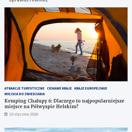
g
n
C
a
h
d
a
m
ł
o
u
r
p
z
y
e
6
m
:
:
D
u
l
k
a
r
c
y
z
t
ATRAKCJE TURYSTYCZNE
CIEKAWE KRAJE
KRAJE EUROPEJSKIE
e
y
MIEJSCA DO ZWIEDZANIA
g
k
o
l
Kemping Chałupy 6: Dlaczego to najpopularniejsze
t
e
miejsce na Półwyspie Helskim?
o
j
10 stycznia 2026
n
n
a
o
j
t