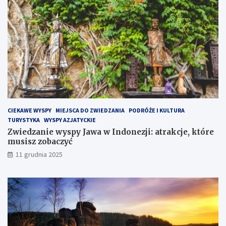
ó
ł
w
y
s
p
i
e
H
e
l
CIEKAWE WYSPY
MIEJSCA DO ZWIEDZANIA
PODRÓŻE I KULTURA
s
TURYSTYKA
WYSPY AZJATYCKIE
k
Zwiedzanie wyspy Jawa w Indonezji: atrakcje, które
i
musisz zobaczyć
m
?
11 grudnia 2025