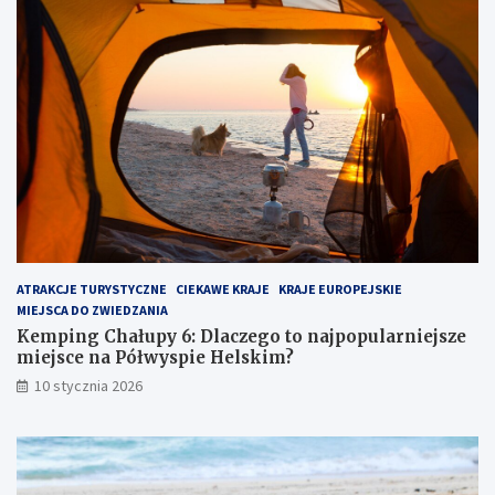
C
a
h
d
a
m
ł
o
u
r
p
z
y
e
6
m
:
:
D
u
l
k
a
r
c
y
z
t
ATRAKCJE TURYSTYCZNE
CIEKAWE KRAJE
KRAJE EUROPEJSKIE
e
y
MIEJSCA DO ZWIEDZANIA
g
k
o
l
Kemping Chałupy 6: Dlaczego to najpopularniejsze
t
e
miejsce na Półwyspie Helskim?
o
j
10 stycznia 2026
n
n
a
o
j
t
p
p
o
r