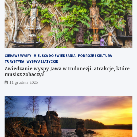
w
y
s
p
i
e
H
e
l
CIEKAWE WYSPY
MIEJSCA DO ZWIEDZANIA
PODRÓŻE I KULTURA
s
TURYSTYKA
WYSPY AZJATYCKIE
k
Zwiedzanie wyspy Jawa w Indonezji: atrakcje, które
i
musisz zobaczyć
m
?
11 grudnia 2025