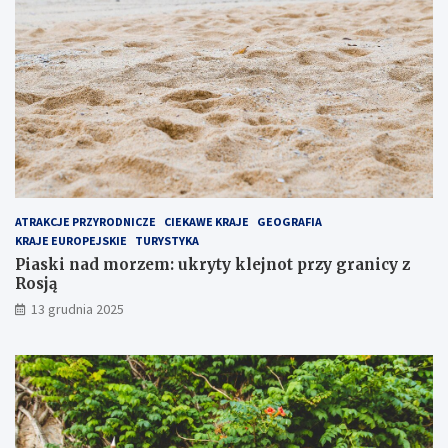
p
z
u
y
l
g
a
r
r
a
n
n
i
i
e
c
j
y
s
z
z
R
e
o
ATRAKCJE PRZYRODNICZE
CIEKAWE KRAJE
GEOGRAFIA
m
s
KRAJE EUROPEJSKIE
TURYSTYKA
i
j
Piaski nad morzem: ukryty klejnot przy granicy z
e
ą
Rosją
j
13 grudnia 2025
s
c
e
n
a
P
ó
ł