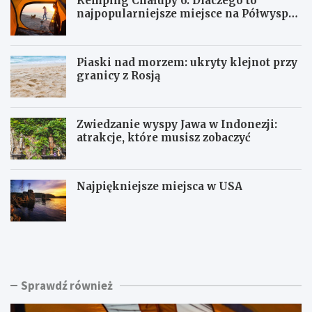
Kemping Chałupy 6: Dlaczego to
najpopularniejsze miejsce na Półwyspie
Helskim?
Piaski nad morzem: ukryty klejnot przy
granicy z Rosją
Zwiedzanie wyspy Jawa w Indonezji:
atrakcje, które musisz zobaczyć
Najpiękniejsze miejsca w USA
K
P
e
i
m
a
p
s
i
k
Sprawdź również
n
i
g
n