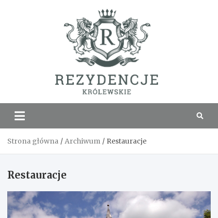
Skip
to
content
Rezyde
Królew
Strona główna
Archiwum
Restauracje
Restauracje