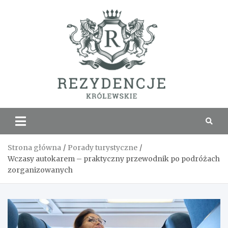
Skip
to
content
Rezyde
Królew
Strona główna
Porady turystyczne
Wczasy autokarem – praktyczny przewodnik po podróżach
zorganizowanych