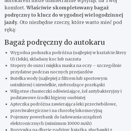
autokarem może diametralnie wpłynąć na Twój
komfort.
Właściwie skompletowany bagaż
podręczny to klucz do wygodnej wielogodzinnej
jazdy
. Oto niezbędne rzeczy, które warto mieć pod
ręką:
Bagaż podręczny do autokaru
Wygodna poduszka podróżna (najlepiej w kształcie litery
U) i lekki, składany koc lub narzuta
Stopery do uszu i miękka maska na oczy – szczególnie
przydatne podczas nocnych przejazdów
Butelka wody (najlepiej z filtrem lub sportowym
ustnikiem) i niewielkie, niebrudzące przekąski
Wilgotne chusteczki odświeżające, żel antybakteryjny i
podstawowe środki higieny osobistej
Apteczka podróżna zawierająca leki przeciwbólowe,
przeciwalergiczne i na chorobę lokomocyjną
Pojemny powerbank do ładowania urządzeń
elektronicznych (minimum 10000 mAh)
Rozrywka na długie godziny: książka, słuchawki z