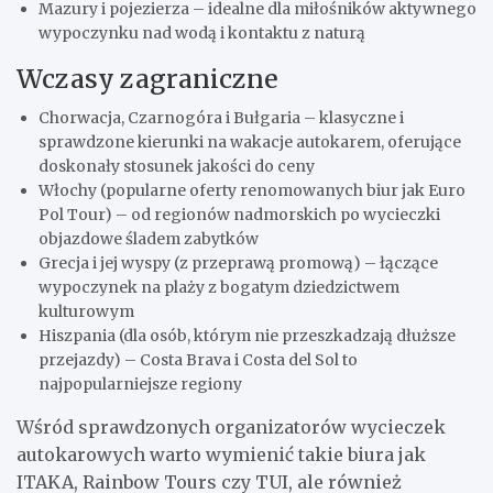
Mazury i pojezierza – idealne dla miłośników aktywnego
wypoczynku nad wodą i kontaktu z naturą
Wczasy zagraniczne
Chorwacja, Czarnogóra i Bułgaria – klasyczne i
sprawdzone kierunki na wakacje autokarem, oferujące
doskonały stosunek jakości do ceny
Włochy (popularne oferty renomowanych biur jak Euro
Pol Tour) – od regionów nadmorskich po wycieczki
objazdowe śladem zabytków
Grecja i jej wyspy (z przeprawą promową) – łączące
wypoczynek na plaży z bogatym dziedzictwem
kulturowym
Hiszpania (dla osób, którym nie przeszkadzają dłuższe
przejazdy) – Costa Brava i Costa del Sol to
najpopularniejsze regiony
Wśród sprawdzonych organizatorów wycieczek
autokarowych warto wymienić takie biura jak
ITAKA, Rainbow Tours czy TUI, ale również