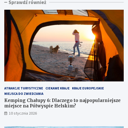
Sprawdź również
n
i
g
n
C
a
h
d
a
m
ł
o
u
r
p
z
y
e
6
m
:
:
D
u
l
k
a
r
c
y
z
t
ATRAKCJE TURYSTYCZNE
CIEKAWE KRAJE
KRAJE EUROPEJSKIE
e
y
MIEJSCA DO ZWIEDZANIA
g
k
o
l
Kemping Chałupy 6: Dlaczego to najpopularniejsze
t
e
miejsce na Półwyspie Helskim?
o
j
10 stycznia 2026
n
n
a
o
j
t