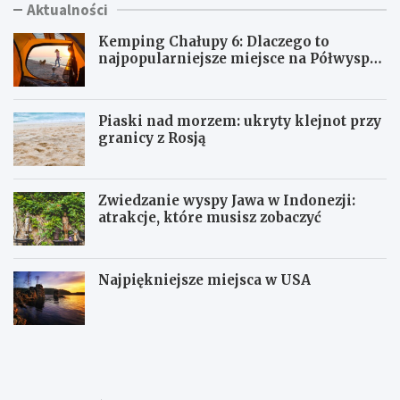
Aktualności
Kemping Chałupy 6: Dlaczego to
najpopularniejsze miejsce na Półwyspie
Helskim?
Piaski nad morzem: ukryty klejnot przy
granicy z Rosją
Zwiedzanie wyspy Jawa w Indonezji:
atrakcje, które musisz zobaczyć
Najpiękniejsze miejsca w USA
K
P
e
i
m
a
p
s
i
k