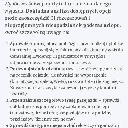
Wybór właściwej oferty to fundament udanego
wyjazdu.
Dokładna analiza dostępnych opcji
może zaoszczędzić Ci rozczarowań i
nieprzyjemnych niespodzianek podczas urlopu
.
Zwróć szczególną uwagę na:
Sprawdź renomę biura podróży
– przeanalizuj opinie w
internecie, upewnij się, że biuro posiada aktualny wpis do
Centralnej Ewidencji Organizatorów Turystyki i
odpowiednie zabezpieczenia finansowe.
Porównaj standard autokarów
– zwróć uwagę nie tylko
na rocznik pojazdu, ale również na wyposażenie
(klimatyzacja, toaleta, Wi-Fi), rozstaw foteli i liczbę miejsc.
Nowsze autokary zwykle zapewniają wyższy komfort
podróży.
Przeanalizuj szczegółowo trasę przejazdu
– sprawdź
dokładny czas podróży, czy zaplanowano noclegi
tranzytowe, liczbę i długość postojów oraz godziny
przejazdów (dzienny czy nocny).
Sprawdź dostępne miejsca zbiórek
– czy organizator