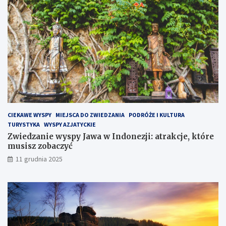
P
ó
ł
w
y
s
p
i
e
H
e
l
CIEKAWE WYSPY
MIEJSCA DO ZWIEDZANIA
PODRÓŻE I KULTURA
s
TURYSTYKA
WYSPY AZJATYCKIE
k
Zwiedzanie wyspy Jawa w Indonezji: atrakcje, które
i
musisz zobaczyć
m
?
11 grudnia 2025