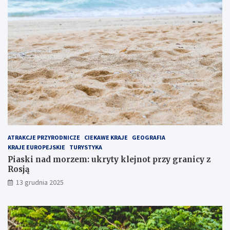
p
p
o
r
p
z
u
y
l
g
a
r
r
a
n
n
i
i
e
c
j
y
s
z
z
R
e
o
ATRAKCJE PRZYRODNICZE
CIEKAWE KRAJE
GEOGRAFIA
m
s
KRAJE EUROPEJSKIE
TURYSTYKA
i
j
Piaski nad morzem: ukryty klejnot przy granicy z
e
ą
Rosją
j
13 grudnia 2025
s
c
e
n
a