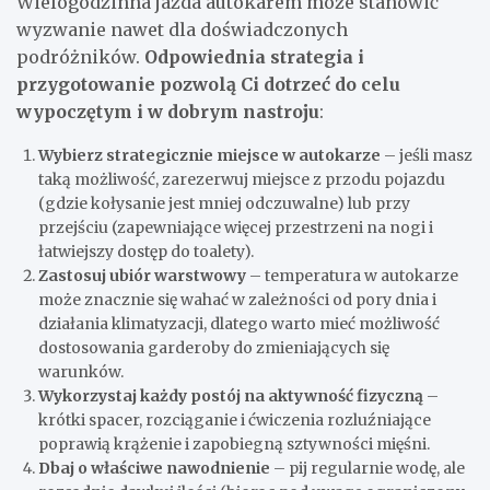
Wielogodzinna jazda autokarem może stanowić
wyzwanie nawet dla doświadczonych
podróżników.
Odpowiednia strategia i
przygotowanie pozwolą Ci dotrzeć do celu
wypoczętym i w dobrym nastroju
:
Wybierz strategicznie miejsce w autokarze
– jeśli masz
taką możliwość, zarezerwuj miejsce z przodu pojazdu
(gdzie kołysanie jest mniej odczuwalne) lub przy
przejściu (zapewniające więcej przestrzeni na nogi i
łatwiejszy dostęp do toalety).
Zastosuj ubiór warstwowy
– temperatura w autokarze
może znacznie się wahać w zależności od pory dnia i
działania klimatyzacji, dlatego warto mieć możliwość
dostosowania garderoby do zmieniających się
warunków.
Wykorzystaj każdy postój na aktywność fizyczną
–
krótki spacer, rozciąganie i ćwiczenia rozluźniające
poprawią krążenie i zapobiegną sztywności mięśni.
Dbaj o właściwe nawodnienie
– pij regularnie wodę, ale