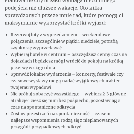
Planowanie city breaku wymaga nieco innego
podejścia niż dłuższe wakacje. Oto kilka
sprawdzonych przeze mnie rad, które pomogą ci
maksymalnie wykorzystać krótki wyjazd:
Rezerwuj loty z wyprzedzeniem – weekendowe
połączenia, szczególnie w piątki i niedziele, potrafią
szybko się wyprzedawać
Wybieraj hotele w centrum – oszczędzisz cenny czas na
dojazdach i będziesz mógł wrócić do pokoju na krótką
przerwę w ciągu dnia
Sprawdź lokalne wydarzenia – koncerty, festiwale czy
czasowe wystawy mogą nadać wyjątkowy charakter
twojemu wypadowi
Nie próbuj zobaczyć wszystkiego – wybierz 2-3 główne
atrakcje i ciesz się nimi bez pośpiechu, pozostawiając
czas na spontaniczne odkrycia
Zostaw przestrzeń na spontaniczność – czasem
najlepsze wspomnienia rodzą się z nieplanowanych
przygód i przypadkowych odkryć