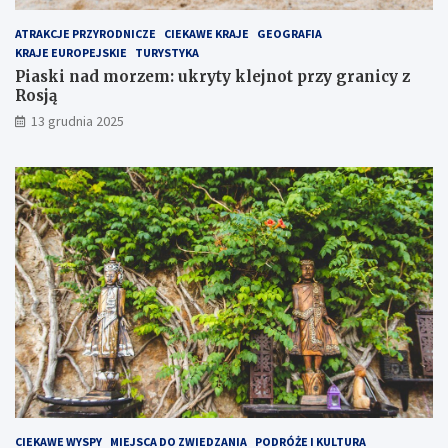
z
R
e
o
ATRAKCJE PRZYRODNICZE
CIEKAWE KRAJE
GEOGRAFIA
m
s
KRAJE EUROPEJSKIE
TURYSTYKA
i
j
Piaski nad morzem: ukryty klejnot przy granicy z
e
ą
Rosją
j
13 grudnia 2025
s
c
e
n
a
P
ó
ł
w
y
s
p
i
e
H
e
l
CIEKAWE WYSPY
MIEJSCA DO ZWIEDZANIA
PODRÓŻE I KULTURA
s