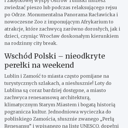
i zabytkowej wyspy Ostrów Tumski możesz
zwiedzać pieszo lub podczas relaksującego rejsu
po Odrze. Monumentalna Panorama Racławicka i
nowoczesne Zoo z imponującym Afrykarium to
atrakcje, które zachwycą zarówno dorosłych, jak i
dzieci, czyniąc Wrocław doskonałym kierunkiem
na rodzinny city break.
Wschód Polski – nieodkryte
perełki na weekend
Lublin i Zamość to miasta często pomijane na
turystycznych szlakach, a niesłusznie! Loty do
Lublina są coraz bardziej dostępne, a miasto
zachwyca renesansową architekturą,
klimatycznym Starym Miastem i bogatą historią
pogranicza kultur. Jednodniowa wycieczka do
pobliskiego Zamościa, słusznie zwanego „Perłą
Renesansu” i wpisanego na listę UNESCO, dopełni