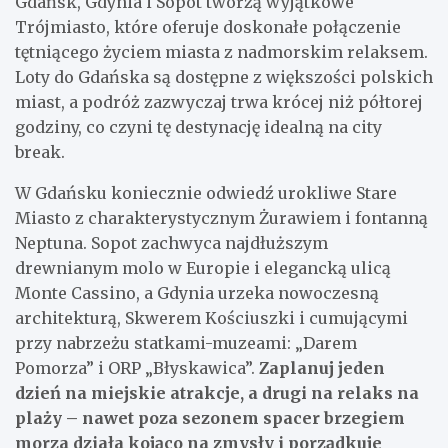
Gdańsk, Gdynia i Sopot tworzą wyjątkowe
Trójmiasto, które oferuje doskonałe połączenie
tętniącego życiem miasta z nadmorskim relaksem.
Loty do Gdańska są dostępne z większości polskich
miast, a podróż zazwyczaj trwa krócej niż półtorej
godziny, co czyni tę destynację idealną na city
break.
W Gdańsku koniecznie odwiedź urokliwe Stare
Miasto z charakterystycznym Żurawiem i fontanną
Neptuna. Sopot zachwyca najdłuższym
drewnianym molo w Europie i elegancką ulicą
Monte Cassino, a Gdynia urzeka nowoczesną
architekturą, Skwerem Kościuszki i cumującymi
przy nabrzeżu statkami-muzeami: „Darem
Pomorza” i ORP „Błyskawica”.
Zaplanuj jeden
dzień na miejskie atrakcje, a drugi na relaks na
plaży – nawet poza sezonem spacer brzegiem
morza działa kojąco na zmysły i porządkuje