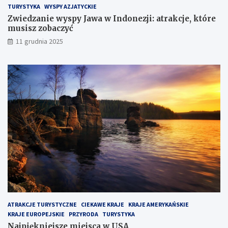
TURYSTYKA
WYSPY AZJATYCKIE
k
Zwiedzanie wyspy Jawa w Indonezji: atrakcje, które
i
musisz zobaczyć
m
?
11 grudnia 2025
ATRAKCJE TURYSTYCZNE
CIEKAWE KRAJE
KRAJE AMERYKAŃSKIE
KRAJE EUROPEJSKIE
PRZYRODA
TURYSTYKA
Najpiękniejsze miejsca w USA