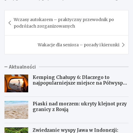
Nawigacja
Wczasy autokarem – praktyczny przewodnik po
wpisu
podróżach zorganizowanych
Wakacje dla seniora – porady i kierunki
Aktualności
Kemping Chałupy 6: Dlaczego to
najpopularniejsze miejsce na Półwyspie
Helskim?
Piaski nad morzem: ukryty klejnot przy
granicy z Rosją
Zwiedzanie wyspy Jawa w Indonezji: