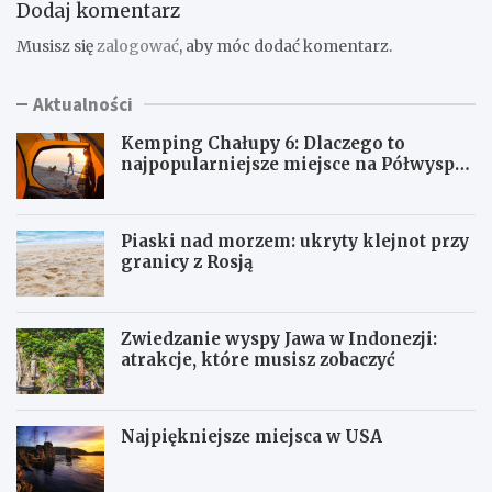
Dodaj komentarz
Musisz się
zalogować
, aby móc dodać komentarz.
Aktualności
Kemping Chałupy 6: Dlaczego to
najpopularniejsze miejsce na Półwyspie
Helskim?
Piaski nad morzem: ukryty klejnot przy
granicy z Rosją
Zwiedzanie wyspy Jawa w Indonezji:
atrakcje, które musisz zobaczyć
Najpiękniejsze miejsca w USA
K
P