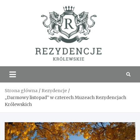
Skip
to
content
Rezyde
Królew
Strona główna
Rezydencje
„Darmowy listopad” w czterech Muzeach Rezydencjach
Królewskich