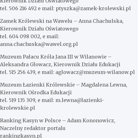
Kierownik Działu Oświatowego
tel. 506 216 492 e mail:
ptyszka@zamek-krolewski.pl
Zamek Królewski na Wawelu – Anna Chachulska,
Kierownik Działu Oświatowego
tel. 604 098 002, e mail:
anna.chachuska@wawel.org.pl
Muzeum Pałacu Króla Jana III w Wilanowie –
Aleksandra Głowacz, Kierownik Działu Edukacji
tel. 515 256 439, e mail:
aglowacz@muzeum-wilanow.pl
Muzeum Łazienki Królewskie – Magdalena Lewna,
Kierownik Ośrodka Edukacji
tel. 519 135 309, e mail:
m.lewna@lazienki-
krolewskie.pl
Ranking Kasyn w Polsce – Adam Kononowicz,
Naczelny redaktor portalu
rankingkasyn.pl