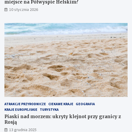
t
e
miejsce na Półwyspie Helskim?
o
j
10 stycznia 2026
n
n
a
o
j
t
p
p
o
r
p
z
u
y
l
g
a
r
r
a
n
n
i
i
e
c
j
y
s
z
z
R
e
o
ATRAKCJE PRZYRODNICZE
CIEKAWE KRAJE
GEOGRAFIA
m
s
KRAJE EUROPEJSKIE
TURYSTYKA
i
j
Piaski nad morzem: ukryty klejnot przy granicy z
e
ą
Rosją
j
13 grudnia 2025
s