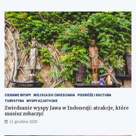
c
e
n
a
P
ó
ł
w
y
s
p
i
e
H
e
l
CIEKAWE WYSPY
MIEJSCA DO ZWIEDZANIA
PODRÓŻE I KULTURA
s
TURYSTYKA
WYSPY AZJATYCKIE
k
Zwiedzanie wyspy Jawa w Indonezji: atrakcje, które
i
musisz zobaczyć
m
?
11 grudnia 2025