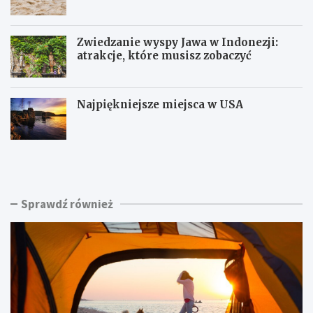
Zwiedzanie wyspy Jawa w Indonezji:
atrakcje, które musisz zobaczyć
Najpiękniejsze miejsca w USA
K
P
e
i
m
a
p
s
i
k
Sprawdź również
n
i
g
n
C
a
h
d
a
m
ł
o
u
r
p
z
y
e