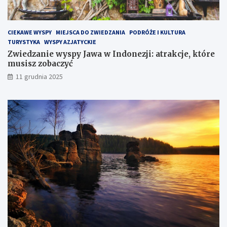
H
e
l
CIEKAWE WYSPY
MIEJSCA DO ZWIEDZANIA
PODRÓŻE I KULTURA
s
TURYSTYKA
WYSPY AZJATYCKIE
k
Zwiedzanie wyspy Jawa w Indonezji: atrakcje, które
i
musisz zobaczyć
m
?
11 grudnia 2025