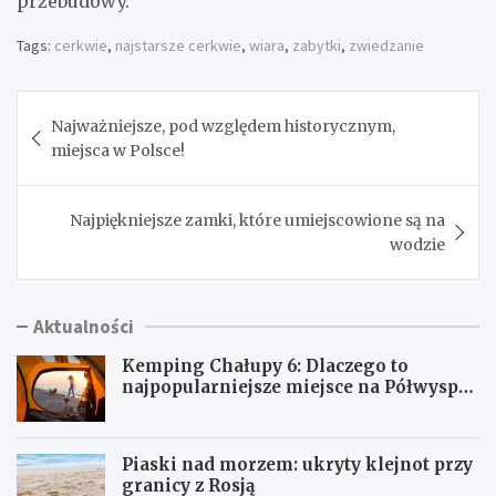
przebudowy.
Tags:
cerkwie
,
najstarsze cerkwie
,
wiara
,
zabytki
,
zwiedzanie
Nawigacja
Najważniejsze, pod względem historycznym,
wpisu
miejsca w Polsce!
Najpiękniejsze zamki, które umiejscowione są na
wodzie
Aktualności
Kemping Chałupy 6: Dlaczego to
najpopularniejsze miejsce na Półwyspie
Helskim?
Piaski nad morzem: ukryty klejnot przy
granicy z Rosją