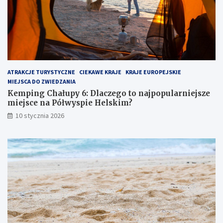
6
m
:
:
D
u
l
k
a
r
c
y
z
t
ATRAKCJE TURYSTYCZNE
CIEKAWE KRAJE
KRAJE EUROPEJSKIE
e
y
MIEJSCA DO ZWIEDZANIA
g
k
o
l
Kemping Chałupy 6: Dlaczego to najpopularniejsze
t
e
miejsce na Półwyspie Helskim?
o
j
10 stycznia 2026
n
n
a
o
j
t
p
p
o
r
p
z
u
y
l
g
a
r
r
a
n
n