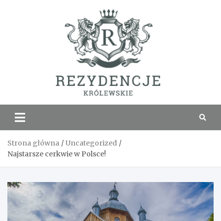
Skip
to
content
Rezyde
Królew
Strona główna
Uncategorized
Najstarsze cerkwie w Polsce!