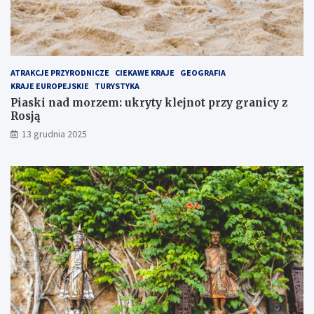
i
i
e
c
j
y
s
z
z
R
e
o
ATRAKCJE PRZYRODNICZE
CIEKAWE KRAJE
GEOGRAFIA
m
s
KRAJE EUROPEJSKIE
TURYSTYKA
i
j
Piaski nad morzem: ukryty klejnot przy granicy z
e
ą
Rosją
j
13 grudnia 2025
s
c
e
n
a
P
ó
ł
w
y
s
p
i
e