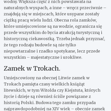
wodny. Większa część z nich powstawała na
naturalnych wyspach, a inne – wręcz przeciwnie –
znajdują się w miejscach, które usypane zostały
ciężką pracą wielu ludzi. Obecna rola zamków,
które umiejscowione są na wodzie, ogranicza się
przede wszystkim do bycia atrakcją turystyczną i
historyczną ciekawostką. Trzeba jednak przyznać,
że tego rodzaju budowle są nie tylko
niepowtarzalne i rzadko spotykane, lecz przede
wszystkim – majestatyczne i urokliwe.
Zamek w Trokach.
Umiejscowiony na obecnej Litwie zamek w
Trokach pamięta czasy wielkich książąt
litewskich, w tym Witolda czy Kiejstuta, których
życie i dzieje są również ściśle powiązane z
historią Polski. Budowa tego zamku przypada
najprawdopodobniej na XIV wiek – obecnie zamek