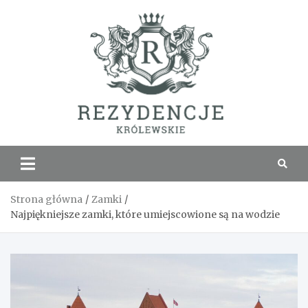
Skip
to
content
Rezyde
Królew
Strona główna
Zamki
Najpiękniejsze zamki, które umiejscowione są na wodzie