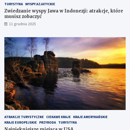
s
TURYSTYKA
WYSPY AZJATYCKIE
k
Zwiedzanie wyspy Jawa w Indonezji: atrakcje, które
i
musisz zobaczyć
m
?
11 grudnia 2025
ATRAKCJE TURYSTYCZNE
CIEKAWE KRAJE
KRAJE AMERYKAŃSKIE
KRAJE EUROPEJSKIE
PRZYRODA
TURYSTYKA
Najpiękniejsze miejsca w USA