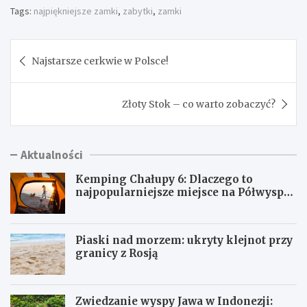
Tags:
najpiękniejsze zamki
,
zabytki
,
zamki
Nawigacja
Najstarsze cerkwie w Polsce!
wpisu
Złoty Stok – co warto zobaczyć?
Aktualności
Kemping Chałupy 6: Dlaczego to
najpopularniejsze miejsce na Półwyspie
Helskim?
Piaski nad morzem: ukryty klejnot przy
granicy z Rosją
Zwiedzanie wyspy Jawa w Indonezji: