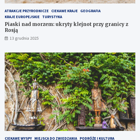
z
R
e
o
ATRAKCJE PRZYRODNICZE
CIEKAWE KRAJE
GEOGRAFIA
m
s
KRAJE EUROPEJSKIE
TURYSTYKA
i
j
Piaski nad morzem: ukryty klejnot przy granicy z
e
ą
Rosją
j
13 grudnia 2025
s
c
e
n
a
P
ó
ł
w
y
s
p
i
e
H
e
l
CIEKAWE WYSPY
MIEJSCA DO ZWIEDZANIA
PODRÓŻE I KULTURA