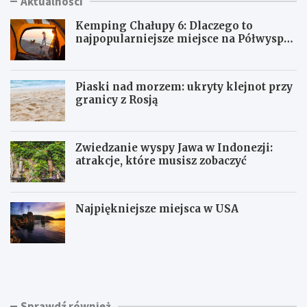
Aktualności
Kemping Chałupy 6: Dlaczego to
najpopularniejsze miejsce na Półwyspie
Helskim?
Piaski nad morzem: ukryty klejnot przy
granicy z Rosją
Zwiedzanie wyspy Jawa w Indonezji:
atrakcje, które musisz zobaczyć
Najpiękniejsze miejsca w USA
K
P
e
i
m
a
p
s
i
k
Sprawdź również
n
i