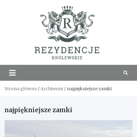
Skip
to
content
Rezyde
Królew
Strona główna
Archiwum
najpiękniejsze zamki
najpiękniejsze zamki