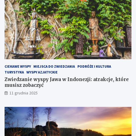
ó
ł
w
y
s
p
i
e
H
e
l
CIEKAWE WYSPY
MIEJSCA DO ZWIEDZANIA
PODRÓŻE I KULTURA
s
TURYSTYKA
WYSPY AZJATYCKIE
k
Zwiedzanie wyspy Jawa w Indonezji: atrakcje, które
i
musisz zobaczyć
m
?
11 grudnia 2025