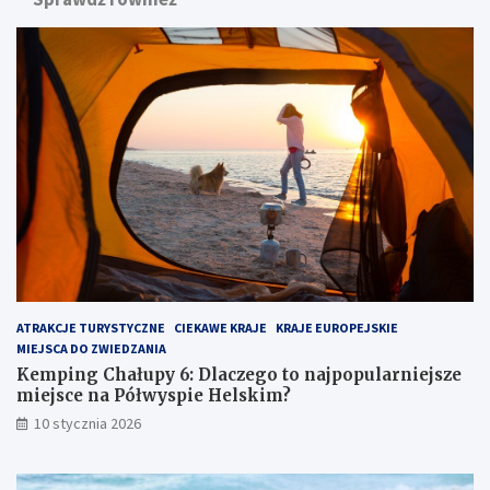
g
n
C
a
h
d
a
m
ł
o
u
r
p
z
y
e
6
m
:
:
D
u
l
k
a
r
c
y
z
t
ATRAKCJE TURYSTYCZNE
CIEKAWE KRAJE
KRAJE EUROPEJSKIE
e
y
MIEJSCA DO ZWIEDZANIA
g
k
o
l
Kemping Chałupy 6: Dlaczego to najpopularniejsze
t
e
miejsce na Półwyspie Helskim?
o
j
10 stycznia 2026
n
n
a
o
j
t