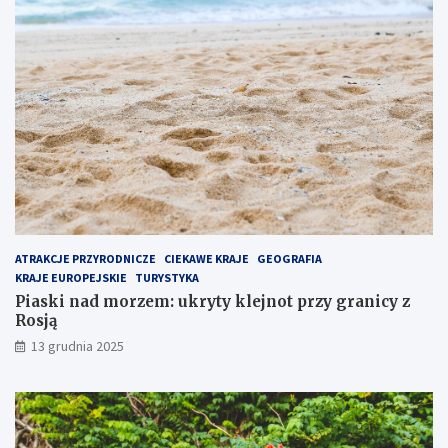
p
p
o
r
p
z
u
y
l
g
a
r
r
a
n
n
i
i
e
c
j
y
s
z
z
R
e
o
ATRAKCJE PRZYRODNICZE
CIEKAWE KRAJE
GEOGRAFIA
m
s
KRAJE EUROPEJSKIE
TURYSTYKA
i
j
Piaski nad morzem: ukryty klejnot przy granicy z
e
ą
Rosją
j
13 grudnia 2025
s
c
e
n
a
P