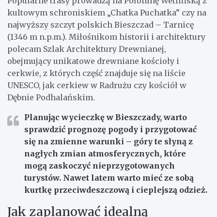
Popularne trasy prowadzą na Połoninę Wetlińską z
kultowym schroniskiem „Chatka Puchatka” czy na
najwyższy szczyt polskich Bieszczad – Tarnicę
(1346 m n.p.m.). Miłośnikom historii i architektury
polecam Szlak Architektury Drewnianej,
obejmujący unikatowe drewniane kościoły i
cerkwie, z których część znajduje się na liście
UNESCO, jak cerkiew w Radrużu czy kościół w
Dębnie Podhalańskim.
Planując wycieczkę w Bieszczady, warto
sprawdzić prognozę pogody i przygotować
się na zmienne warunki – góry te słyną z
nagłych zmian atmosferycznych, które
mogą zaskoczyć nieprzygotowanych
turystów. Nawet latem warto mieć ze sobą
kurtkę przeciwdeszczową i cieplejszą odzież.
Jak zaplanować idealną