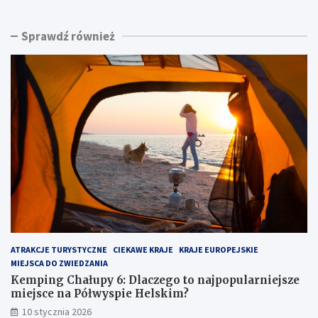
p
s
i
k
Sprawdź również
n
i
g
n
C
a
h
d
a
m
ł
o
u
r
p
z
y
e
6
m
:
:
D
u
l
k
a
r
c
y
z
t
ATRAKCJE TURYSTYCZNE
CIEKAWE KRAJE
KRAJE EUROPEJSKIE
e
y
MIEJSCA DO ZWIEDZANIA
g
k
o
l
Kemping Chałupy 6: Dlaczego to najpopularniejsze
t
e
miejsce na Półwyspie Helskim?
o
j
10 stycznia 2026