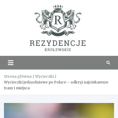
Skip
to
content
Rezyde
Królew
Strona główna
Wycieczki
Wycieczki jednodniowe po Polsce – odkryj najciekawsze
trasy i miejsca