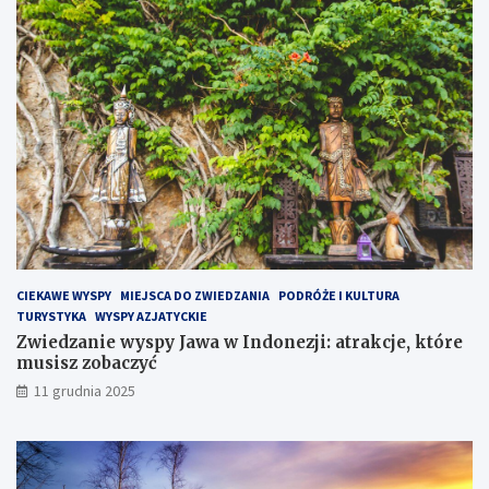
n
a
P
ó
ł
w
y
s
p
i
e
H
e
l
CIEKAWE WYSPY
MIEJSCA DO ZWIEDZANIA
PODRÓŻE I KULTURA
s
TURYSTYKA
WYSPY AZJATYCKIE
k
Zwiedzanie wyspy Jawa w Indonezji: atrakcje, które
i
musisz zobaczyć
m
?
11 grudnia 2025