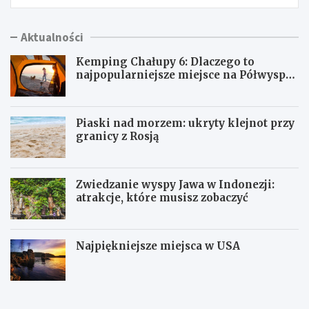
Aktualności
Kemping Chałupy 6: Dlaczego to
najpopularniejsze miejsce na Półwyspie
Helskim?
Piaski nad morzem: ukryty klejnot przy
granicy z Rosją
Zwiedzanie wyspy Jawa w Indonezji:
atrakcje, które musisz zobaczyć
Najpiękniejsze miejsca w USA
K
P
e
i
m
a