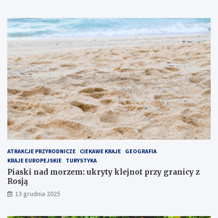
n
n
a
o
j
t
p
p
o
r
p
z
u
y
l
g
a
r
r
a
n
n
i
i
e
c
j
y
s
z
z
R
e
o
ATRAKCJE PRZYRODNICZE
CIEKAWE KRAJE
GEOGRAFIA
m
s
KRAJE EUROPEJSKIE
TURYSTYKA
i
j
Piaski nad morzem: ukryty klejnot przy granicy z
e
ą
Rosją
j
13 grudnia 2025
s
c
e