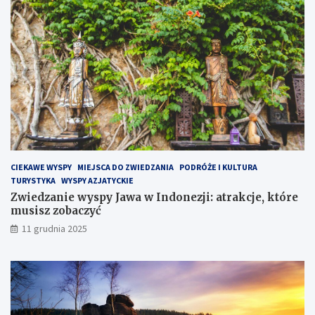
P
ó
ł
w
y
s
p
i
e
H
e
l
CIEKAWE WYSPY
MIEJSCA DO ZWIEDZANIA
PODRÓŻE I KULTURA
s
TURYSTYKA
WYSPY AZJATYCKIE
k
Zwiedzanie wyspy Jawa w Indonezji: atrakcje, które
i
musisz zobaczyć
m
?
11 grudnia 2025