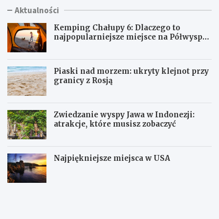
Aktualności
Kemping Chałupy 6: Dlaczego to
najpopularniejsze miejsce na Półwyspie
Helskim?
Piaski nad morzem: ukryty klejnot przy
granicy z Rosją
Zwiedzanie wyspy Jawa w Indonezji:
atrakcje, które musisz zobaczyć
Najpiękniejsze miejsca w USA
K
P
e
i
m
a
p
s
i
k