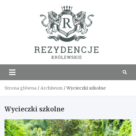
Skip
to
content
Rezyde
Królew
Strona główna
Archiwum
Wycieczki szkolne
Wycieczki szkolne