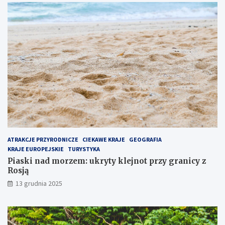
j
t
p
p
o
r
p
z
u
y
l
g
a
r
r
a
n
n
i
i
e
c
j
y
s
z
z
R
e
o
ATRAKCJE PRZYRODNICZE
CIEKAWE KRAJE
GEOGRAFIA
m
s
KRAJE EUROPEJSKIE
TURYSTYKA
i
j
Piaski nad morzem: ukryty klejnot przy granicy z
e
ą
Rosją
j
13 grudnia 2025
s
c
e
n
a