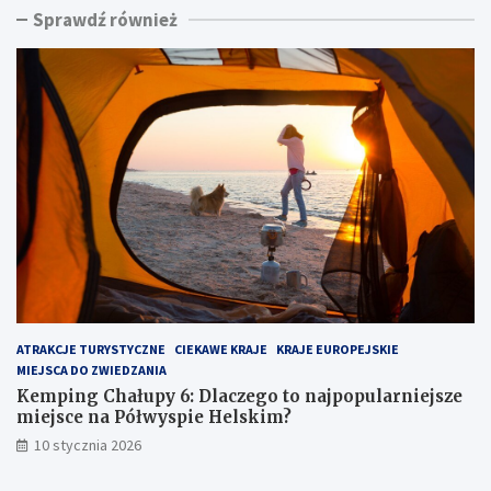
Sprawdź również
n
i
g
n
C
a
h
d
a
m
ł
o
u
r
p
z
y
e
6
m
:
:
D
u
l
k
a
r
c
y
z
t
ATRAKCJE TURYSTYCZNE
CIEKAWE KRAJE
KRAJE EUROPEJSKIE
e
y
MIEJSCA DO ZWIEDZANIA
g
k
o
l
Kemping Chałupy 6: Dlaczego to najpopularniejsze
t
e
miejsce na Półwyspie Helskim?
o
j
10 stycznia 2026
n
n
a
o