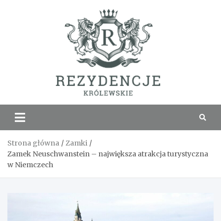
Skip
to
content
Rezyde
Królew
Strona główna
Zamki
Zamek Neuschwanstein – największa atrakcja turystyczna
w Niemczech