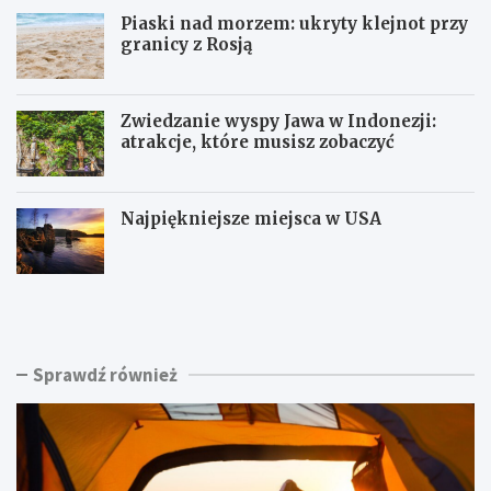
Piaski nad morzem: ukryty klejnot przy
granicy z Rosją
Zwiedzanie wyspy Jawa w Indonezji:
atrakcje, które musisz zobaczyć
Najpiękniejsze miejsca w USA
K
P
e
i
m
a
p
s
i
k
Sprawdź również
n
i
g
n
C
a
h
d
a
m
ł
o