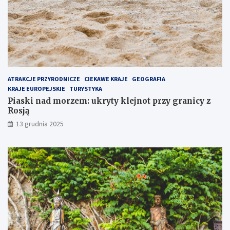
r
a
n
n
i
i
e
c
j
y
s
z
z
R
e
o
ATRAKCJE PRZYRODNICZE
CIEKAWE KRAJE
GEOGRAFIA
m
s
KRAJE EUROPEJSKIE
TURYSTYKA
i
j
Piaski nad morzem: ukryty klejnot przy granicy z
e
ą
Rosją
j
13 grudnia 2025
s
c
e
n
a
P
ó
ł
w
y
s