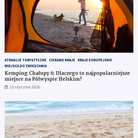
u
r
p
z
y
e
6
m
:
:
D
u
l
k
a
r
c
y
z
t
ATRAKCJE TURYSTYCZNE
CIEKAWE KRAJE
KRAJE EUROPEJSKIE
e
y
MIEJSCA DO ZWIEDZANIA
g
k
o
l
Kemping Chałupy 6: Dlaczego to najpopularniejsze
t
e
miejsce na Półwyspie Helskim?
o
j
10 stycznia 2026
n
n
a
o
j
t
p
p
o
r
p
z
u
y
l
g
a
r