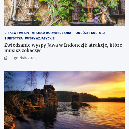
p
i
e
H
e
l
CIEKAWE WYSPY
MIEJSCA DO ZWIEDZANIA
PODRÓŻE I KULTURA
s
TURYSTYKA
WYSPY AZJATYCKIE
k
Zwiedzanie wyspy Jawa w Indonezji: atrakcje, które
i
musisz zobaczyć
m
?
11 grudnia 2025