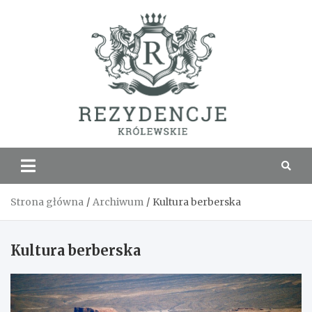
Skip
to
content
Rezyde
Królew
Strona główna
Archiwum
Kultura berberska
Kultura berberska