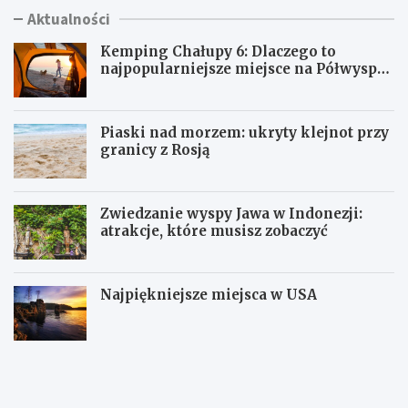
Aktualności
Kemping Chałupy 6: Dlaczego to
najpopularniejsze miejsce na Półwyspie
Helskim?
Piaski nad morzem: ukryty klejnot przy
granicy z Rosją
Zwiedzanie wyspy Jawa w Indonezji:
atrakcje, które musisz zobaczyć
Najpiękniejsze miejsca w USA
K
P
e
i
m
a
p
s
i
k