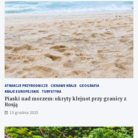
j
t
p
p
o
r
p
z
u
y
l
g
a
r
r
a
n
n
i
i
e
c
j
y
s
z
z
R
e
o
ATRAKCJE PRZYRODNICZE
CIEKAWE KRAJE
GEOGRAFIA
m
s
KRAJE EUROPEJSKIE
TURYSTYKA
i
j
Piaski nad morzem: ukryty klejnot przy granicy z
e
ą
Rosją
j
13 grudnia 2025
s
c
e
n
a