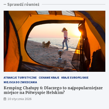
Sprawdź również
n
i
g
n
C
a
h
d
a
m
ł
o
u
r
p
z
y
e
6
m
:
:
D
u
l
k
a
r
c
y
z
t
ATRAKCJE TURYSTYCZNE
CIEKAWE KRAJE
KRAJE EUROPEJSKIE
e
y
MIEJSCA DO ZWIEDZANIA
g
k
o
l
Kemping Chałupy 6: Dlaczego to najpopularniejsze
t
e
miejsce na Półwyspie Helskim?
o
j
10 stycznia 2026
n
n
a
o