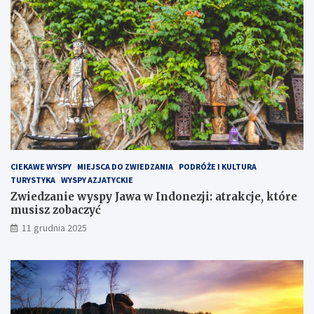
P
ó
ł
w
y
s
p
i
e
H
e
l
CIEKAWE WYSPY
MIEJSCA DO ZWIEDZANIA
PODRÓŻE I KULTURA
s
TURYSTYKA
WYSPY AZJATYCKIE
k
Zwiedzanie wyspy Jawa w Indonezji: atrakcje, które
i
musisz zobaczyć
m
?
11 grudnia 2025