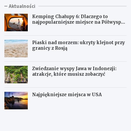
Aktualności
Kemping Chałupy 6: Dlaczego to
najpopularniejsze miejsce na Półwyspie
Helskim?
Piaski nad morzem: ukryty klejnot przy
granicy z Rosją
Zwiedzanie wyspy Jawa w Indonezji:
atrakcje, które musisz zobaczyć
Najpiękniejsze miejsca w USA
K
P
e
i
m
a
p
s
i
k