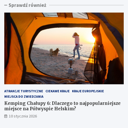
Sprawdź również
n
i
g
n
C
a
h
d
a
m
ł
o
u
r
p
z
y
e
6
m
:
:
D
u
l
k
a
r
c
y
z
t
ATRAKCJE TURYSTYCZNE
CIEKAWE KRAJE
KRAJE EUROPEJSKIE
e
y
MIEJSCA DO ZWIEDZANIA
g
k
o
l
Kemping Chałupy 6: Dlaczego to najpopularniejsze
t
e
miejsce na Półwyspie Helskim?
o
j
10 stycznia 2026
n
n
a
o