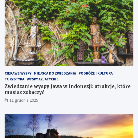
P
ó
ł
w
y
s
p
i
e
H
e
l
CIEKAWE WYSPY
MIEJSCA DO ZWIEDZANIA
PODRÓŻE I KULTURA
s
TURYSTYKA
WYSPY AZJATYCKIE
k
Zwiedzanie wyspy Jawa w Indonezji: atrakcje, które
i
musisz zobaczyć
m
?
11 grudnia 2025