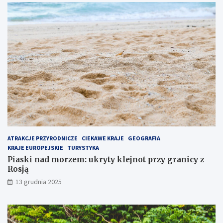
j
t
p
p
o
r
p
z
u
y
l
g
a
r
r
a
n
n
i
i
e
c
j
y
s
z
z
R
e
o
ATRAKCJE PRZYRODNICZE
CIEKAWE KRAJE
GEOGRAFIA
m
s
KRAJE EUROPEJSKIE
TURYSTYKA
i
j
Piaski nad morzem: ukryty klejnot przy granicy z
e
ą
Rosją
j
13 grudnia 2025
s
c
e
n
a