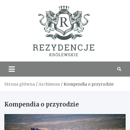
Skip
to
content
Rezyde
Królew
Strona główna
Archiwum
Kompendia o przyrodzie
Kompendia o przyrodzie