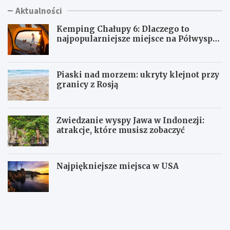
Aktualności
Kemping Chałupy 6: Dlaczego to
najpopularniejsze miejsce na Półwyspie
Helskim?
Piaski nad morzem: ukryty klejnot przy
granicy z Rosją
Zwiedzanie wyspy Jawa w Indonezji:
atrakcje, które musisz zobaczyć
Najpiękniejsze miejsca w USA
K
P
e
i
m
a
p
s
i
k