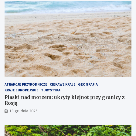
j
t
p
p
o
r
p
z
u
y
l
g
a
r
r
a
n
n
i
i
e
c
j
y
s
z
z
R
e
o
ATRAKCJE PRZYRODNICZE
CIEKAWE KRAJE
GEOGRAFIA
m
s
KRAJE EUROPEJSKIE
TURYSTYKA
i
j
Piaski nad morzem: ukryty klejnot przy granicy z
e
ą
Rosją
j
13 grudnia 2025
s
c
e
n
a