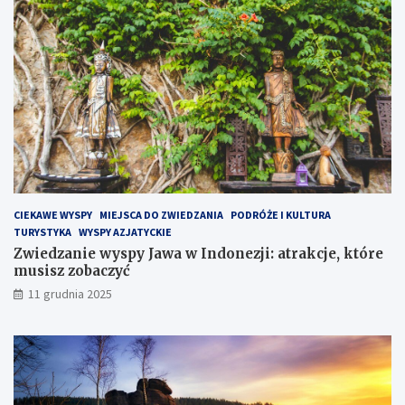
P
ó
ł
w
y
s
p
i
e
H
e
l
CIEKAWE WYSPY
MIEJSCA DO ZWIEDZANIA
PODRÓŻE I KULTURA
s
TURYSTYKA
WYSPY AZJATYCKIE
k
Zwiedzanie wyspy Jawa w Indonezji: atrakcje, które
i
musisz zobaczyć
m
?
11 grudnia 2025