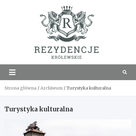
Skip
to
content
Rezyde
Królew
Strona główna
Archiwum
Turystyka kulturalna
Turystyka kulturalna