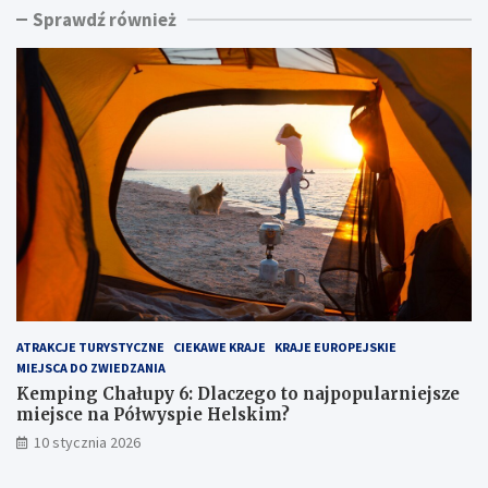
Sprawdź również
n
i
g
n
C
a
h
d
a
m
ł
o
u
r
p
z
y
e
6
m
:
:
D
u
l
k
a
r
c
y
z
t
ATRAKCJE TURYSTYCZNE
CIEKAWE KRAJE
KRAJE EUROPEJSKIE
e
y
MIEJSCA DO ZWIEDZANIA
g
k
o
l
Kemping Chałupy 6: Dlaczego to najpopularniejsze
t
e
miejsce na Półwyspie Helskim?
o
j
10 stycznia 2026
n
n
a
o