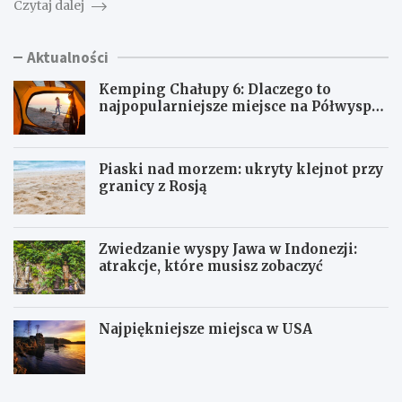
Czytaj dalej
Aktualności
Kemping Chałupy 6: Dlaczego to
najpopularniejsze miejsce na Półwyspie
Helskim?
Piaski nad morzem: ukryty klejnot przy
granicy z Rosją
Zwiedzanie wyspy Jawa w Indonezji:
atrakcje, które musisz zobaczyć
Najpiękniejsze miejsca w USA
K
P
e
i