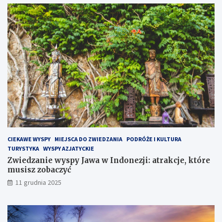
e
n
a
P
ó
ł
w
y
s
p
i
e
H
e
l
CIEKAWE WYSPY
MIEJSCA DO ZWIEDZANIA
PODRÓŻE I KULTURA
s
TURYSTYKA
WYSPY AZJATYCKIE
k
Zwiedzanie wyspy Jawa w Indonezji: atrakcje, które
i
musisz zobaczyć
m
?
11 grudnia 2025