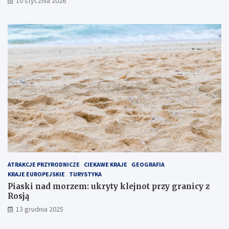
10 stycznia 2026
n
n
a
o
j
t
p
p
o
r
p
z
u
y
l
g
a
r
r
a
n
n
i
i
e
c
j
y
s
z
z
R
e
o
ATRAKCJE PRZYRODNICZE
CIEKAWE KRAJE
GEOGRAFIA
m
s
KRAJE EUROPEJSKIE
TURYSTYKA
i
j
Piaski nad morzem: ukryty klejnot przy granicy z
e
ą
Rosją
j
13 grudnia 2025
s
c