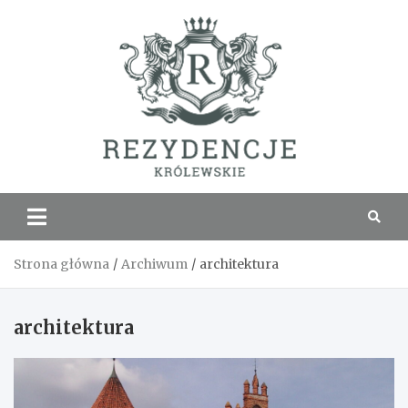
Skip
to
content
Rezyde
Królew
Strona główna
Archiwum
architektura
architektura