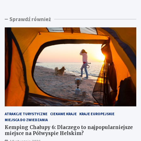
m
a
p
s
i
k
Sprawdź również
n
i
g
n
C
a
h
d
a
m
ł
o
u
r
p
z
y
e
6
m
:
:
D
u
l
k
a
r
c
y
z
t
ATRAKCJE TURYSTYCZNE
CIEKAWE KRAJE
KRAJE EUROPEJSKIE
e
y
MIEJSCA DO ZWIEDZANIA
g
k
o
l
Kemping Chałupy 6: Dlaczego to najpopularniejsze
t
e
miejsce na Półwyspie Helskim?
o
j