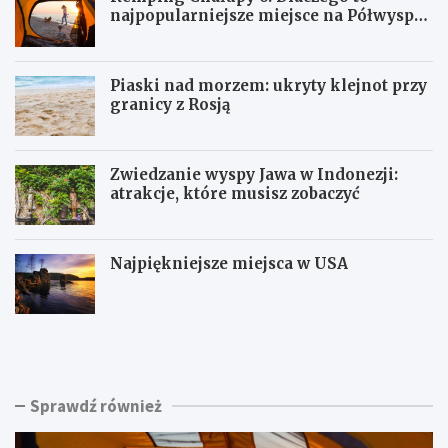
najpopularniejsze miejsce na Półwyspie
Helskim?
Piaski nad morzem: ukryty klejnot przy
granicy z Rosją
Zwiedzanie wyspy Jawa w Indonezji:
atrakcje, które musisz zobaczyć
Najpiękniejsze miejsca w USA
K
P
e
i
m
a
p
s
i
k
Sprawdź również
n
i
g
n
C
a