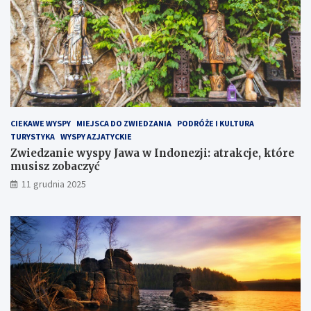
w
y
s
p
i
e
H
e
l
CIEKAWE WYSPY
MIEJSCA DO ZWIEDZANIA
PODRÓŻE I KULTURA
s
TURYSTYKA
WYSPY AZJATYCKIE
k
Zwiedzanie wyspy Jawa w Indonezji: atrakcje, które
i
musisz zobaczyć
m
?
11 grudnia 2025