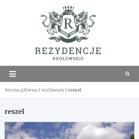
Skip
to
content
Rezyde
Królew
Strona główna
Archiwum
reszel
reszel