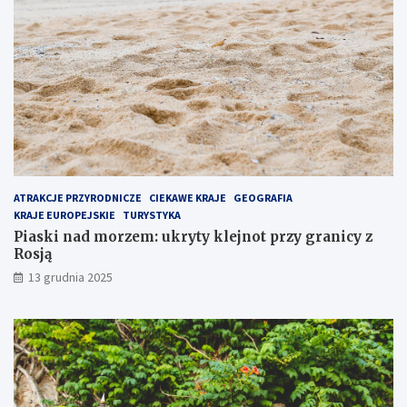
p
z
u
y
l
g
a
r
r
a
n
n
i
i
e
c
j
y
s
z
z
R
e
o
ATRAKCJE PRZYRODNICZE
CIEKAWE KRAJE
GEOGRAFIA
m
s
KRAJE EUROPEJSKIE
TURYSTYKA
i
j
Piaski nad morzem: ukryty klejnot przy granicy z
e
ą
Rosją
j
13 grudnia 2025
s
c
e
n
a
P
ó
ł