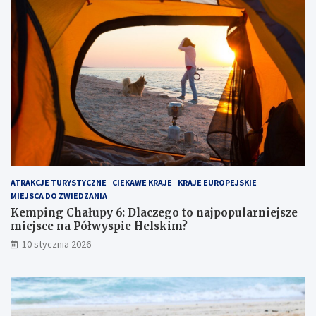
h
d
a
m
ł
o
u
r
p
z
y
e
6
m
:
:
D
u
l
k
a
r
c
y
z
t
ATRAKCJE TURYSTYCZNE
CIEKAWE KRAJE
KRAJE EUROPEJSKIE
e
y
MIEJSCA DO ZWIEDZANIA
g
k
o
l
Kemping Chałupy 6: Dlaczego to najpopularniejsze
t
e
miejsce na Półwyspie Helskim?
o
j
10 stycznia 2026
n
n
a
o
j
t
p
p
o
r